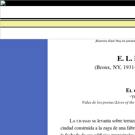
­¡Buenos días! Hoy es jueve
E. L.
(Bronx, NY, 1931
El 
“Th
Vidas de los poetas
(
Lives of the
La ciudad se
levanta sobre terraza
ciudad construida a la zaga de una fábri
la fachada de sus edificios municipales 