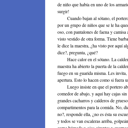
de niño que había en uno de los armar
surgir!
Cuando bajan al sótano, el portero, a
por un grupo de niños que se le ha q
oso, con pantalones de faena y camisa 
visto vestido de otra forma. Tiene bar
le dice la maestra, ¿ha visto por aquí 
dice?, pregunta, ¿qué?
Hace calor en el sótano. La caldera 
maestra ha abierto la puerta de la calder
fuego en su guarida misma. Les invita,
apertura. Esto lo hacen como si fuera 
Luego insiste en que el portero abra 
comedor de abajo, y aquí hay cajas sin 
grandes cacharros y calderos de grues
compartimentos para la comida. No, dic
no?, responde ella, ¿no es ésta su escu
y todos se van escaleras arriba, golpeá
carne húmeda y ojos girantes y cuernos